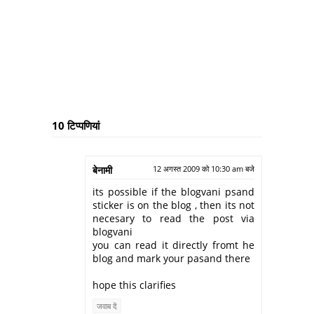
10 टिप्‍पणियां
बेनामी
12 अगस्त 2009 को 10:30 am बजे
its possible if the blogvani psand
sticker is on the blog , then its not
necesary to read the post via
blogvani
you can read it directly fromt he
blog and mark your pasand there
hope this clarifies
जवाब दें