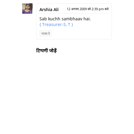
Arshia Ali
12 अगस्त 2009 को 2:39 pm बजे
Sab kuchh sambhaav hai.
{ Treasurer-S,
T }
जवाब दें
टिप्पणी जोड़ें