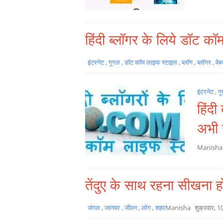
हिंदी ब्लॉगर के लिये डॉट क
इंटरनेट
,
गूगल
,
डॉट कॉम लाइफ स्टाइल
,
ब्लॉग
,
ब्लॉगर
,
वे
इंटरनेट
,
ग
हिंद
अभी 
Manish
तेंदुए के साथ रहना सीखना ह
जंगल
,
जानवर
,
जीवन
,
लोग
,
शहर
Manisha
शुक्रवार, 1