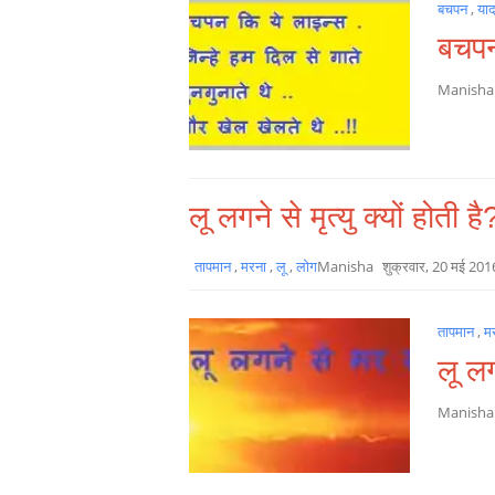
बचपन
,
या
बचपन
Manish
लू लगने से मृत्यु क्यों होती है
तापमान
,
मरना
,
लू
,
लोग
Manisha
शुक्रवार, 20 मई 201
तापमान
,
म
लू लग
Manish