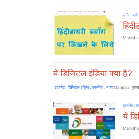
ब्लॉग
,
ब्लॉ
हिंदी
Manish
ये डिजिटल इंडिया क्या है?
इंटरनेट
,
डिजिटल इंडिया
,
तकनीक
,
भारत
Manisha
बुधव
इंटरनेट
,
ड
ये डि
Manish