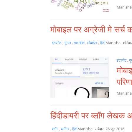
Manish
मोबाइल पर अग्रेजी मे सर्च का
इंटरनेट
,
गूगल
,
तकनीक
,
मोबाईल
,
हिंदी
Manisha
शनिवा
इंटरनेट
,
ग
मोबाइ
परिणा
Manish
हिंदीडायरी पर ब्लॉग लेखक आम
ब्लॉग
,
ब्लॉगर
,
हिंदी
Manisha
रविवार, 26 जून 2016