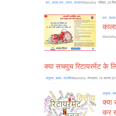
कर
,
काला धन
,
भारत
,
सरकार
Manisha
रविवार, 25 सि
कर
,
काला
काला
Manish
क्या सचमुच रिटायरमेंट के 
अनुभव
,
बचत
,
भारतीय
Manisha
मंगलवार, 16 अगस्त 20
अनुभव
,
ब
क्या 
कर र