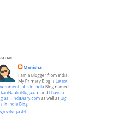
OUT ME
Manisha
I am a Blogger from India.
My Primary Blog is
Latest
vernment Jobs in India
Blog named
rkariNaukriBlog.com
and
I have a
og as HindiDiary.com
as well as
Big
s in India Blog
 पूरा प्रोफ़ाइल देखें