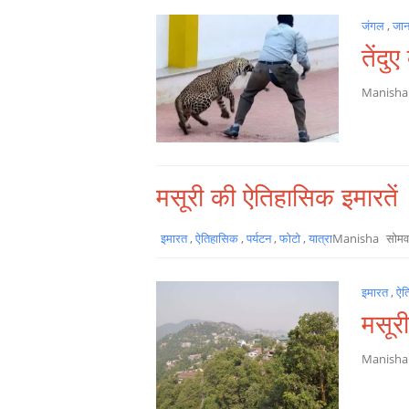
जंगल
,
जा
तेंदु
Manish
मसूरी की ऐतिहासिक इमारतें
इमारत
,
ऐतिहासिक
,
पर्यटन
,
फोटो
,
यात्रा
Manisha
सोमव
इमारत
,
ऐत
मसूर
Manish