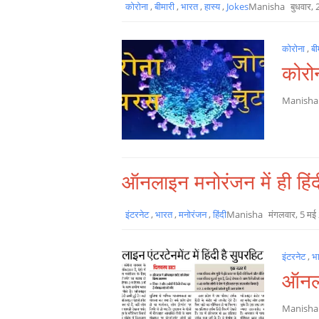
कोरोना
,
बीमारी
,
भारत
,
हास्य
,
Jokes
Manisha
बुधवार,
कोरोना
,
बी
कोरो
Manish
ऑनलाइन मनोरंजन में ही हिंद
इंटरनेट
,
भारत
,
मनोरंजन
,
हिंदी
Manisha
मंगलवार, 5 मई
इंटरनेट
,
भ
ऑनलाइ
Manish