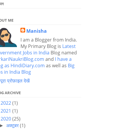
ापन
OUT ME
Manisha
I am a Blogger from India.
My Primary Blog is
Latest
vernment Jobs in India
Blog named
rkariNaukriBlog.com
and
I have a
og as HindiDiary.com
as well as
Big
s in India Blog
 पूरा प्रोफ़ाइल देखें
OG ARCHIVE
2022
(1)
►
2021
(1)
►
2020
(25)
▼
अक्टूबर
(1)
►