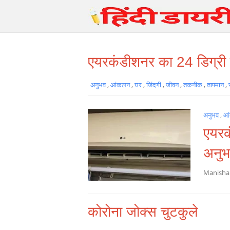
एयरकंडीशनर का 24 डिग्री
अनुभव
,
आंकलन
,
घर
,
जिंदगी
,
जीवन
,
तकनीक
,
तापमान
,
अनुभव
,
आ
एयरक
अनु
Manish
कोरोना जोक्स चुटकुले