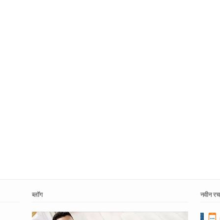
ब्लॉग
नवीन रचन