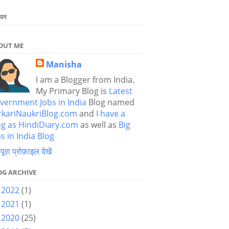
ापन
OUT ME
Manisha
I am a Blogger from India.
My Primary Blog is
Latest
vernment Jobs in India
Blog named
rkariNaukriBlog.com
and
I have a
og as HindiDiary.com
as well as
Big
s in India Blog
 पूरा प्रोफ़ाइल देखें
OG ARCHIVE
2022
(1)
►
2021
(1)
►
2020
(25)
►