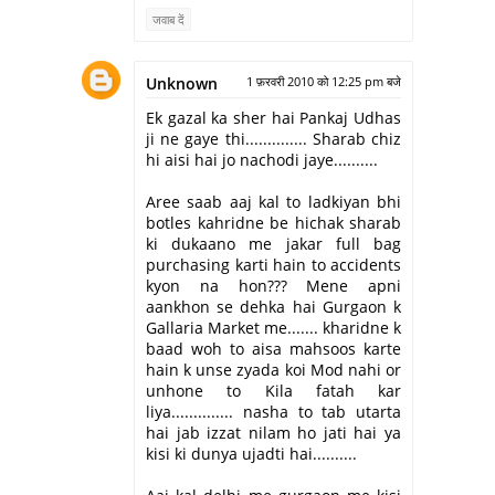
जवाब दें
Unknown
1 फ़रवरी 2010 को 12:25 pm बजे
Ek gazal ka sher hai Pankaj Udhas
ji ne gaye thi.............. Sharab chiz
hi aisi hai jo nachodi jaye..........
Aree saab aaj kal to ladkiyan bhi
botles kahridne be hichak sharab
ki dukaano me jakar full bag
purchasing karti hain to accidents
kyon na hon??? Mene apni
aankhon se dehka hai Gurgaon k
Gallaria Market me....... kharidne k
baad woh to aisa mahsoos karte
hain k unse zyada koi Mod nahi or
unhone to Kila fatah kar
liya.............. nasha to tab utarta
hai jab izzat nilam ho jati hai ya
kisi ki dunya ujadti hai..........