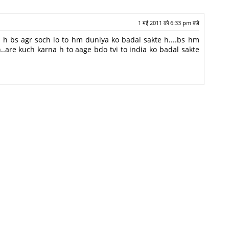
1 मई 2011 को 6:33 pm बजे
 h bs agr soch lo to hm duniya ko badal sakte h....bs hm
h..are kuch karna h to aage bdo tvi to india ko badal sakte