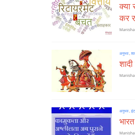
क्या 
कर र
Manish
अनुभव
,
शा
शादी
Manish
अनुभव
,
इं
भारत 
Manish