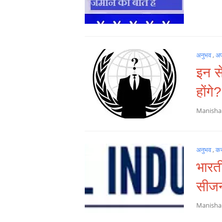
अनुभव
,
अ
इन स
होंगे?
Manish
अनुभव
,
क
भारती
सीजन 
Manish