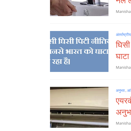
नल लग
Manish
अंतर्राष्ट्री
घिसी
घाटा 
Manish
अनुभव
,
आ
एयरक
अनु
Manish