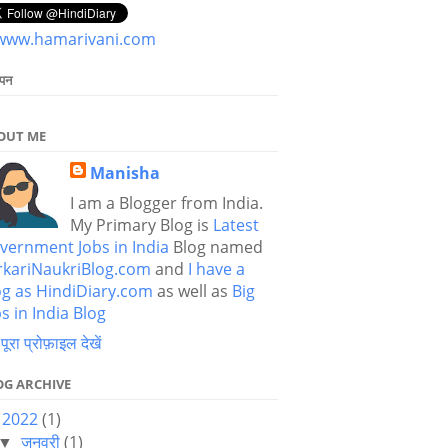
ापन
OUT ME
Manisha
I am a Blogger from India.
My Primary Blog is
Latest
vernment Jobs in India
Blog named
rkariNaukriBlog.com
and
I have a
og as HindiDiary.com
as well as
Big
s in India Blog
 पूरा प्रोफ़ाइल देखें
OG ARCHIVE
2022
(1)
▼
जनवरी
(1)
▼