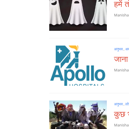
हमें 
Manish
अनुभव
,
अस
जाना
Manish
अनुभव
,
लो
कुछ 
Manish