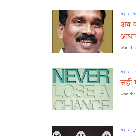
अनुभव
,
ने
अब क्
आधार
Manish
अनुभव
,
भा
सही म
Manish
अनुभव
,
भू