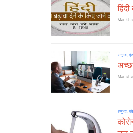
हिंदी
Manish
अनुभव
,
इं
अच्छ
Manish
अनुभव
,
को
कोरो