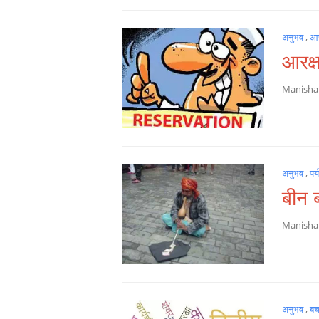
अनुभव
,
आर
आरक्
Manish
अनुभव
,
पर
बीन 
Manish
अनुभव
,
ब