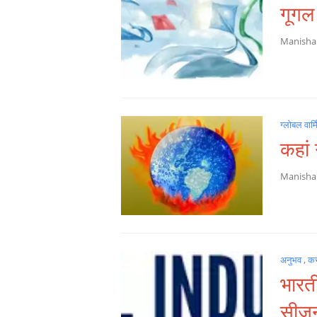
गूगल 
Manish
ग्लोबल वार्म
कहां 
Manish
अनुभव
,
क
भारती
सीजन 