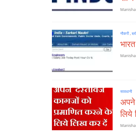
Manish
नौकरी
,
ब्
भारत
Manish
सावधानी
अपने
लिये 
Manish