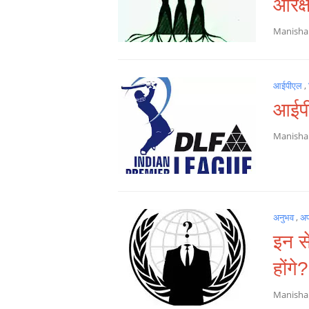
आरक्
Manish
आईपीएल
,
आईपीए
Manish
अनुभव
,
अ
इन स
होंगे?
Manish