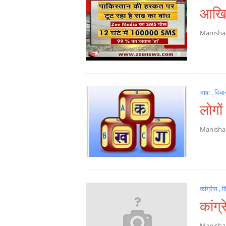
आखिर
Manish
भाषा
,
विचा
लोगों
Manish
कांग्रेस
,
क
कांग
Manish