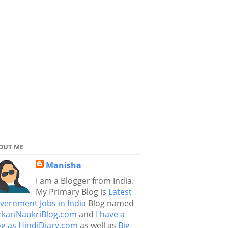
OUT ME
Manisha
I am a Blogger from India.
My Primary Blog is
Latest
vernment Jobs in India
Blog named
rkariNaukriBlog.com
and
I have a
og as HindiDiary.com
as well as
Big