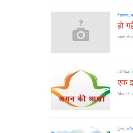
देशभक्त
,
भ
हो गई
Manish
अमेरिका
,
एक झ
Manish
गूगल
,
त्यौ