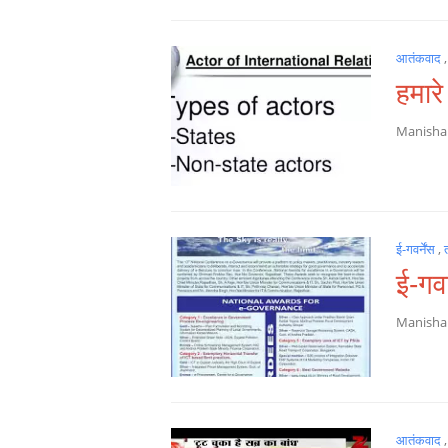
आतंकवाद
हमारे
Manish
ई-गवर्नेंस
,
ई-गवर
Manish
आतंकवाद