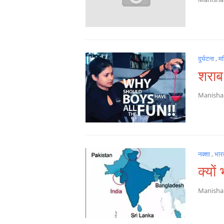
दुर्घटना
,
म
शराब 
Manish
नक्शा
,
भार
क्यों
Manish